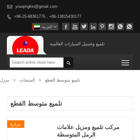

youqingkin@gmail.com
+86-25-68361776 , +86-13815430177










العربية
تلميع وغسيل السيارات العالمية
Togg

تلميع متوسط ​​القطع
>
المنتجات
>
منزل
تلميع متوسط ​​القطع
حرارة
مركب تلميع ومزيل علامات
الرمل المتوسطة