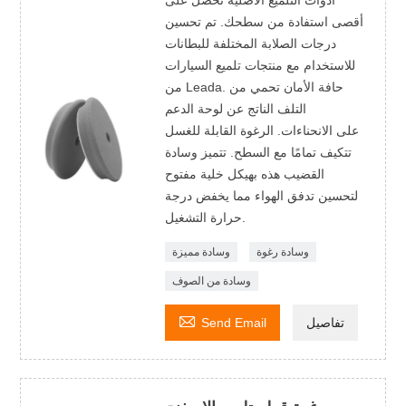
أدوات التلميع الأصلية تحصل على
أقصى استفادة من سطحك. تم تحسين
درجات الصلابة المختلفة للبطانات
للاستخدام مع منتجات تلميع السيارات
من Leada. حافة الأمان تحمي من
التلف الناتج عن لوحة الدعم
على الانحناءات. الرغوة القابلة للغسل
تتكيف تمامًا مع السطح. تتميز وسادة
القضيب هذه بهيكل خلية مفتوح
لتحسين تدفق الهواء مما يخفض درجة
حرارة التشغيل.
وسادة رغوة
وسادة مميزة
وسادة من الصوف

تفاصيل
Send Email