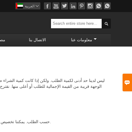









العربية

معلومات عنا
الاتصال بنا
مصن
ليس لدينا حد أدنى لكمية الطلب. ولكن إذا كانت كمية الشراء 

الوجهة قريبة من القيمة الإجمالية للطلب أو أعلى منها. نقترح
نعم فعلا. نحن نقدم خدمات OEM حسب الطلب. يمكننا تخصيص الشعار للعملاء ، وكذلك تخصيص الألوان والعطور للعملاء.