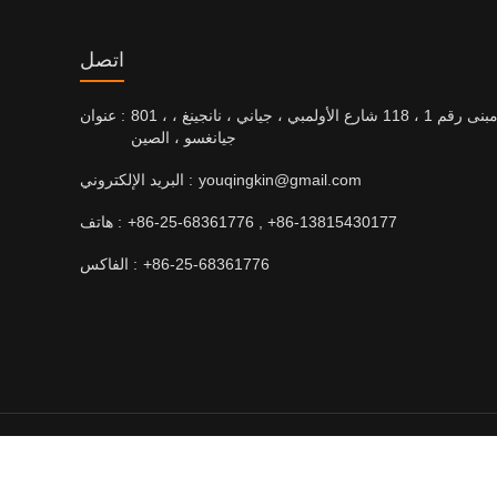
اتصل
801 ، مبنى رقم 1 ، 118 شارع الأولمبي ، جياني ، نانجينغ ،
عنوان :
جيانغسو ، الصين
youqingkin@gmail.com
البريد الإلكتروني :
+86-25-68361776 , +86-13815430177
هاتف :
+86-25-68361776
الفاكس :