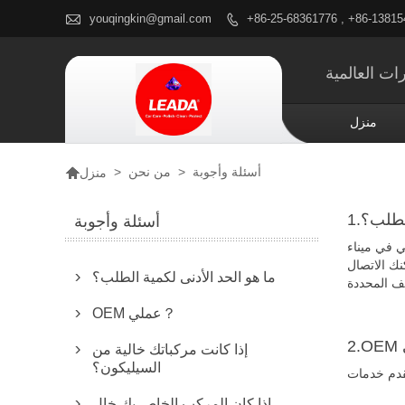

youqingkin@gmail.com
+86-25-68361776 , +86-1381

ات العالمية
منزل

أسئلة وأجوبة
>
من نحن
>
منزل
الطلب؟
أسئلة وأجوبة
ي في ميناء
نك الاتصال
ما هو الحد الأدنى لكمية الطلب؟

OEM عملي？

إذا كانت مركباتك خالية من

السيليكون؟
إذا كان المركب الخاص بك خالٍ
