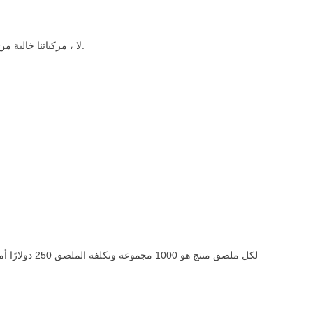
لا ، مركباتنا خالية من السيليكون. جميع مركباتنا خالية من السيليكون وأساس مائي. هم منتجات بودي شوب آمنة.