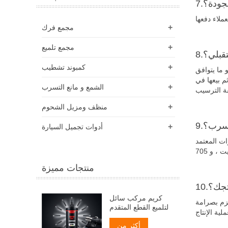
لجودة؟
+
مجمع فرك
+
مجمع تلميع
قبلي؟
+
كمبوند تشطيب
وهو ما يتوافق
م بيعها في
+
الشمع و مانع التسرب
+
منظف ​​ومزيل الشحوم
لتسرب؟
+
أدوات تجميل السيارة
مع التي أساسها الزيت ، بما في ذلك 703 من هلام الإطارات المعتمد
منتجات مميزة
نتجك؟
كريم مركب سائل
تزم بصرامة
لتلميع القطع المتقدم
أكثر من