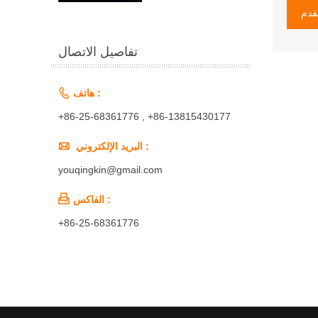
قدم
تفاصيل الاتصال

هاتف :
+86-25-68361776 , +86-13815430177

البريد الإلكتروني :
youqingkin@gmail.com

الفاكس :
+86-25-68361776