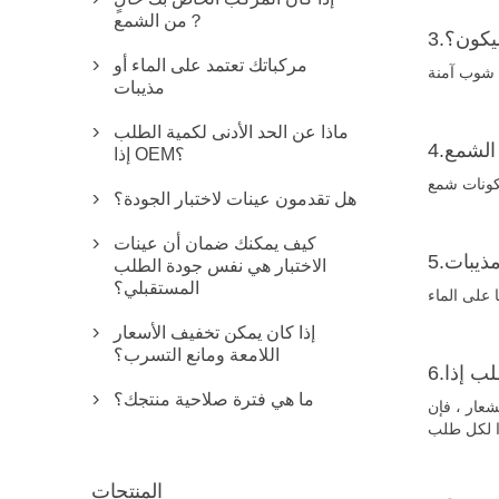
من الشمع？
ليكون؟
مركباتك تعتمد على الماء أو

مذيبات
ماذا عن الحد الأدنى لكمية الطلب

إذا OEM؟
هل تقدمون عينات لاختبار الجودة؟

كيف يمكنك ضمان أن عينات

مذيبات
الاختبار هي نفس جودة الطلب
المستقبلي؟
إذا كان يمكن تخفيف الأسعار

اللامعة ومانع التسرب؟
ما هي فترة صلاحية منتجك؟

مريكيًا. بالنسبة للألوان أو
المنتجات