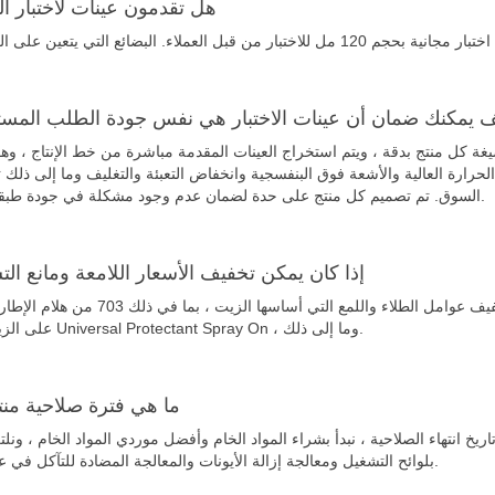
7.هل تقدمون عينات لاختبار ا
يف يمكنك ضمان أن عينات الاختبار هي نفس جودة الطلب المست
ختبار العملاء. يتم ضبط صيغة كل منتج بدقة ، ويتم استخراج العينات المقدمة مباشرة من خط الإنتاج ، 
 الحرارة العالية والأشعة فوق البنفسجية وانخفاض التعبئة والتغليف وما إلى ذلك ث
السوق. تم تصميم كل منتج على حدة لضمان عدم وجود مشكلة في جودة طبقة الترسيب.
9.إذا كان يمكن تخفيف الأسعار اللامعة ومانع ا
لدينا منتجات الطلاء والتلميع القائمة على الزيت والماء. لا يمكن تخفيف عوامل الطلاء والل
على الزيت ، و 705 Universal Protectant Spray On ، وما إلى ذلك.
10.ما هي فترة صلاحية م
يخ انتهاء الصلاحية ، نبدأ بشراء المواد الخام وأفضل موردي المواد الخام ، ونل
بلوائح التشغيل ومعالجة إزالة الأيونات والمعالجة المضادة للتآكل في عملية الإنتاج.