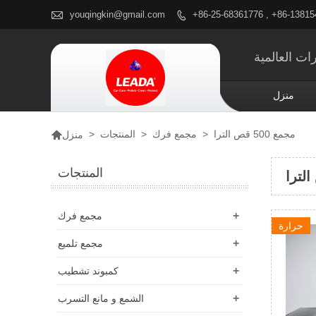

youqingkin@gmail.com
+86-25-68361776 , +86-1381

ات العالمية
منزل

مجمع 500 قص الترا
>
مجمع فرك
>
المنتجات
>
منزل
المنتجات
+
مجمع فرك
حرارة
+
مجمع تلميع
+
كمبوند تشطيب
+
الشمع و مانع التسرب