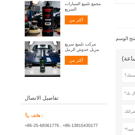
مجمع تلميع السيارات
السريع
أكثر من
مركب تلميع سريع
مزيل خدوش الرمل
أكثر من
تفاصيل الاتصال

هاتف :
+86-25-68361776 , +86-13815430177