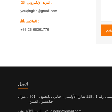

البريد الإلكتروني :
youqingkin@gmail.com

الفاكس :
+86-25-68361776
قدم
اتصل
801 ، مبنى رقم 1 ، 118 شارع الأولمبي ، جياني ، نانجينغ ،
عنوان :
جيانغسو ، الصين
youqingkin@gmail.com
البريد الإلكتروني :