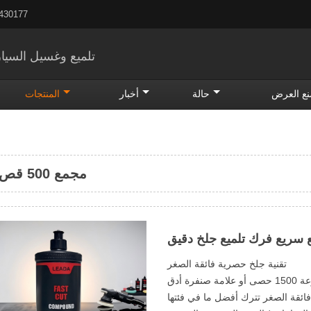
5430177
تلميع وغسيل السيار
ع العرض
حالة
أخبار
المنتجات
مجمع 500 قص الترا
سريع فرك تلميع جلخ دقيق
تقنية جلخ حصرية فائقة الصغر
رة أدق
فائقة الصغر تترك أفضل ما في فئتها