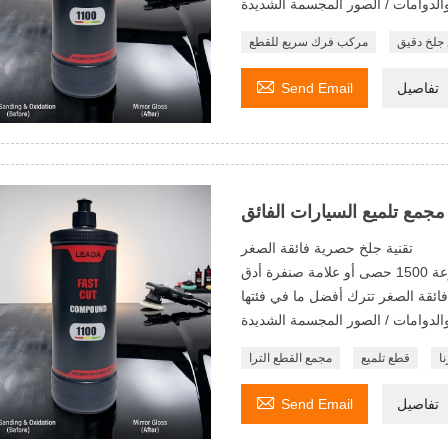
والدوامات / الصور المجسمة الشديدة
 جلخ دقيق
مركب فرك سريع للقطع

تفاصيل
Send Email
مجمع تلميع السيارات الفائق
تقنية جلخ حصرية فائقة الصغر
رة أدق
فائقة الصغر تترك أفضل ما في فئتها
والدوامات / الصور المجسمة الشديدة
ا
قطع تلميع
مجمع القطع الترا

تفاصيل
Send Email