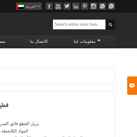









العربية

معلومات عنا
الاتصال بنا
مصن

قطع 
يزيل القطع فائق السرعة 1500 حصى أو علامة صنف
المواد الكاشطة 