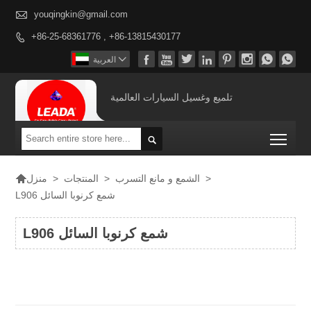

youqingkin@gmail.com
+86-25-68361776 , +86-13815430177










العربية
تلميع وغسيل السيارات العالمية
Togg


>
الشمع و مانع التسرب
>
المنتجات
>
منزل
L906 شمع كرنوبا السائل
L906 شمع كرنوبا السائل