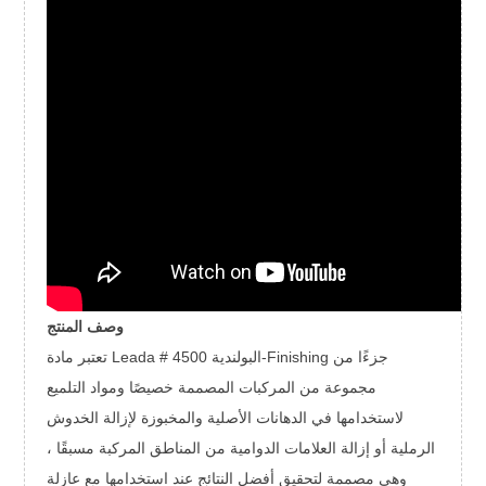
وصف المنتج
تعتبر مادة Leada # 4500 البولندية-Finishing جزءًا من
مجموعة من المركبات المصممة خصيصًا ومواد التلميع
لاستخدامها في الدهانات الأصلية والمخبوزة لإزالة الخدوش
الرملية أو إزالة العلامات الدوامية من المناطق المركبة مسبقًا ،
وهي مصممة لتحقيق أفضل النتائج عند استخدامها مع عازلة