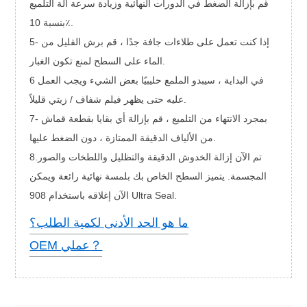
قم بإزالة الضغط في الدورات النهائية وزيادة سرعة آلة التلميع
بنسبة 10٪.
5- إذا كنت تعمل على طلاءات جافة جدًا ، قم برش القليل من
الماء على السطح لمنع تكون الغبار.
6 في البداية ، سيبدو الملمع حليبيًا بعض الشيء ويجب العمل
عليه حتى يظهر فيلم شفاف / زيتي قليلاً.
7- بمجرد الانتهاء من التلميع ، قم بإزالة أي بقايا بقطعة قماش
من الألياف الدقيقة الممتازة ، دون الضغط عليها.
8.تم الآن إزالة الخدوش الدقيقة والتظليل واللطخات والصور
المجسمة. يتميز السطح الخاص بك بلمسة نهائية رائعة ويمكن
الآن إغلاقه باستخدام 908 Ultra Seal.
ما هو الحد الأدنى لكمية الطلب؟
OEM عملي？