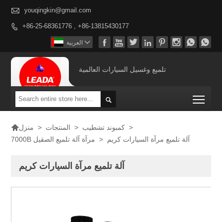

youqingkin@gmail.com
+86-25-68361776 , +86-13815430177










العربية
تلميع وغسيل السيارات العالمية
Togg


>
كمبوند تشطيب
>
المنتجات
>
منزل
آلة تلميع مرآة السيارات كريم
>
7000B مرآة آلة تلميع الصقيل
آلة تلميع مرآة السيارات كريم